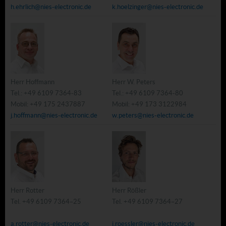
h.ehrlich@nies-electronic.de
k.hoelzinger@nies-electronic.de
Herr Hoffmann
Herr W. Peters
Tel.: +49 6109 7364-83
Tel.: +49 6109 7364-80
Mobil: +49 175 2437887
Mobil: +49 173 3122984
j.hoffmann@nies-electronic.de
w.peters@nies-electronic.de
Herr Rotter
Herr Rößler
Tel. +49 6109 7364–25
Tel. +49 6109 7364–27
a.rotter@nies-electronic.de
j.roessler@nies-electronic.de