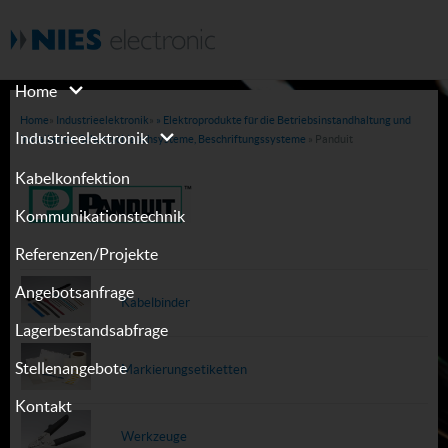
Home
Home
»
Industrieelektronik
»
» Elektroprodukte für die Betriebsinstandhaltung und
Industrieelektronik
Installation, Schutzschlauchsysteme, Beschriftungssysteme
» Panduit
Kabelkonfektion
Kommunikationstechnik
Referenzen/Projekte
Angebotsanfrage
Kabelbinder
Lagerbestandsabfrage
Stellenangebote
Markierungsetiketten
Kontakt
Werkzeuge